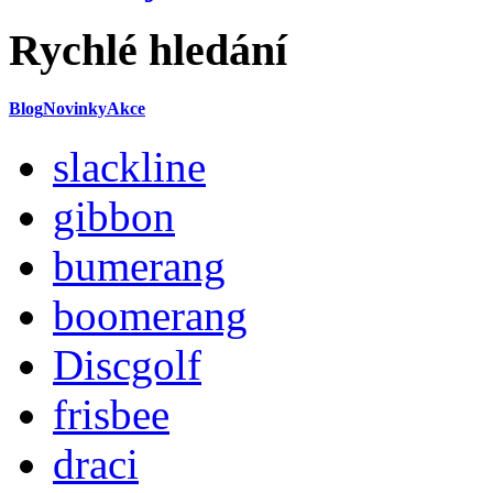
Rychlé hledání
Blog
Novinky
Akce
slackline
gibbon
bumerang
boomerang
Discgolf
frisbee
draci