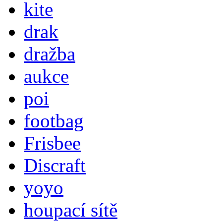
kite
drak
dražba
aukce
poi
footbag
Frisbee
Discraft
yoyo
houpací sítě