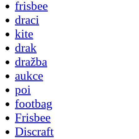
frisbee
draci
kite
drak
dražba
aukce
poi
footbag
Frisbee
Discraft