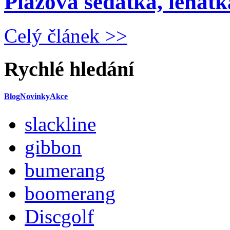
Plážová sedátka, lehátka
Celý článek >>
Rychlé hledání
Blog
Novinky
Akce
slackline
gibbon
bumerang
boomerang
Discgolf