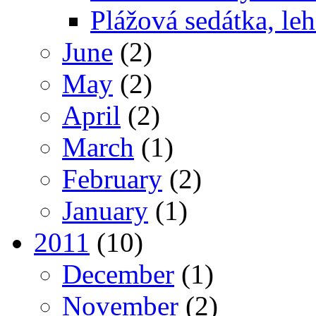
Plážová sedátka, leh
June
(2)
May
(2)
April
(2)
March
(1)
February
(2)
January
(1)
2011
(10)
December
(1)
November
(2)