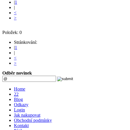
|
1
|
<
>
Položek: 0
Stránkování:
|
1
|
<
>
Odběr novinek
Home
22
Blog
Odkazy
Login
Jak nakupovat
Obchodní podmínky
Kontakt