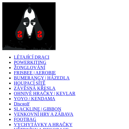
LÉTAJÍCÍ DRACI
POWERKITING
ŽONGLOVÁNÍ
FRISBEE | AEROBIE
BUMERANGY | HÁZEDLA
HOUPACÍ SÍTĚ
ZÁVĚSNÁ KŘESLA
OHNIVÉ HRAČKY | KEVLAR
YOYO / KENDAMA
Discgolf
SLACKLINE | GIBBON
VENKOVNÍ HRY A ZÁBAVA
FOOTBAG
VYCHYTÁVKY A HRAČKY