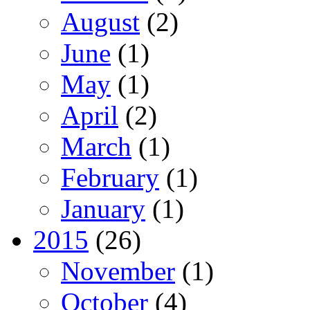
August
(2)
June
(1)
May
(1)
April
(2)
March
(1)
February
(1)
January
(1)
2015
(26)
November
(1)
October
(4)