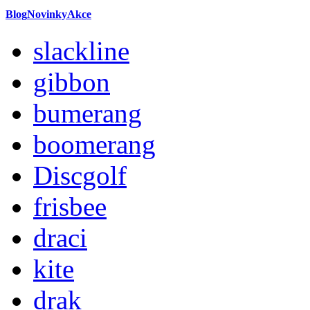
Blog
Novinky
Akce
slackline
gibbon
bumerang
boomerang
Discgolf
frisbee
draci
kite
drak