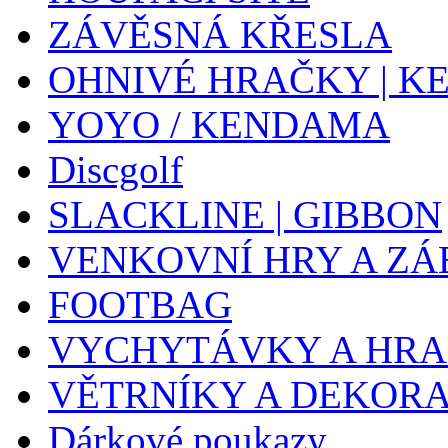
ZÁVĚSNÁ KŘESLA
OHNIVÉ HRAČKY | K
YOYO / KENDAMA
Discgolf
SLACKLINE | GIBBON
VENKOVNÍ HRY A ZÁ
FOOTBAG
VYCHYTÁVKY A HR
VĚTRNÍKY A DEKOR
Dárkové poukazy