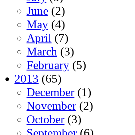
June
(2)
May
(4)
April
(7)
March
(3)
February
(5)
2013
(65)
December
(1)
November
(2)
October
(3)
September
(6)