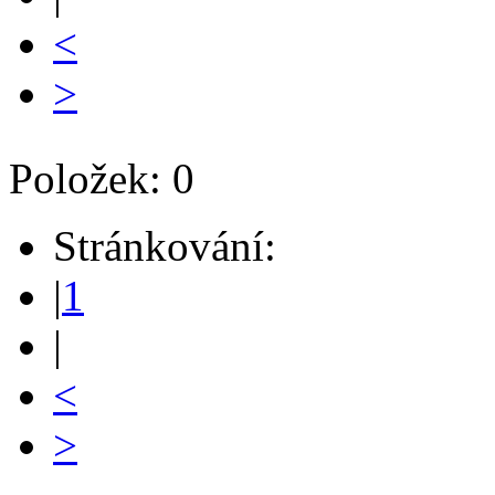
<
>
Položek: 0
Stránkování:
|
1
|
<
>