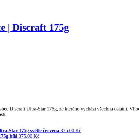
e | Discraft 175g
sbee Discraft Ultra-Star 175g, ze kterého vychází všechna ostatní. Vho
sti.
ltra-Star 175g světle červená
375,00 Kč
175g bílá
375,00 Kč