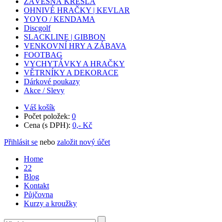
ZÁVĚSNÁ KŘESLA
OHNIVÉ HRAČKY | KEVLAR
YOYO / KENDAMA
Discgolf
SLACKLINE | GIBBON
VENKOVNÍ HRY A ZÁBAVA
FOOTBAG
VYCHYTÁVKY A HRAČKY
VĚTRNÍKY A DEKORACE
Dárkové poukazy
Akce / Slevy
Váš košík
Počet položek:
0
Cena (s DPH):
0,- Kč
Přihlásit se
nebo
založit nový účet
Home
22
Blog
Kontakt
Půjčovna
Kurzy a kroužky