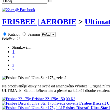
FRISBEE | AEROBIE
>
Ultimat
Katalog
Seznam
Položek: 25
Stránkování:
|
1
|
2
|
<
>
Nejprodávanější disky na světě od amerického výrobce! Originální fri
ULTIMATE. Stabilní během letu a přesné na krátké i dlouhé vzdáleno
Frisbee 22 175g
150,00 Kč
Frisbee Discraft U
Frisbee Discraft Ultra-Star 