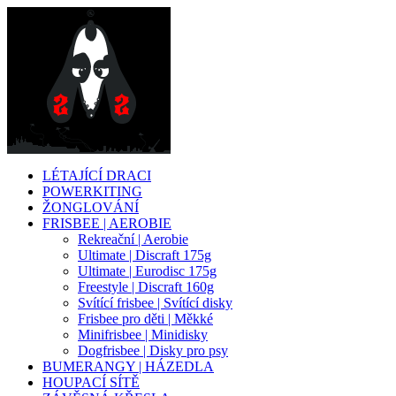
LÉTAJÍCÍ DRACI
POWERKITING
ŽONGLOVÁNÍ
FRISBEE | AEROBIE
Rekreační | Aerobie
Ultimate | Discraft 175g
Ultimate | Eurodisc 175g
Freestyle | Discraft 160g
Svítící frisbee | Svítící disky
Frisbee pro děti | Měkké
Minifrisbee | Minidisky
Dogfrisbee | Disky pro psy
BUMERANGY | HÁZEDLA
HOUPACÍ SÍTĚ