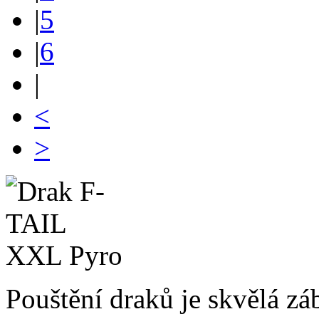
|
5
|
6
|
<
>
Pouštění draků je skvělá záb