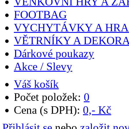
VENKOVNÍ HRY A ZÁ
FOOTBAG
VYCHYTÁVKY A HR
VĚTRNÍKY A DEKOR
Dárkové poukazy
Akce / Slevy
Váš košík
Počet položek:
0
Cena (s DPH):
0,- Kč
Přihlásit se
nebo
založit no