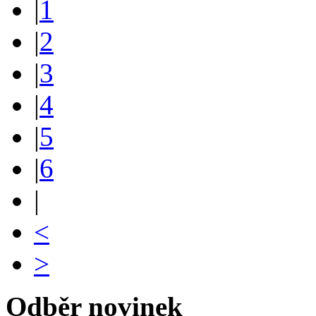
|
1
|
2
|
3
|
4
|
5
|
6
|
<
>
Odběr novinek