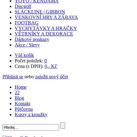
YOYO / KENDAMA
Discgolf
SLACKLINE | GIBBON
VENKOVNÍ HRY A ZÁBAVA
FOOTBAG
VYCHYTÁVKY A HRAČKY
VĚTRNÍKY A DEKORACE
Dárkové poukazy
Akce / Slevy
Váš košík
Počet položek:
0
Cena (s DPH):
0,- Kč
Přihlásit se
nebo
založit nový účet
Home
22
Blog
Kontakt
Půjčovna
Kurzy a kroužky