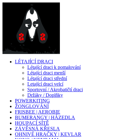
LÉTAJÍCÍ DRACI
Létající draci k pomalování
Létající draci menší
Létající draci střední
Letající draci velcí
Sportovní / Akrobatičtí draci
Držáky / Doplňky
POWERKITING
ŽONGLOVÁNÍ
FRISBEE | AEROBIE
BUMERANGY | HÁZEDLA
HOUPACÍ SÍTĚ
ZÁVĚSNÁ KŘESLA
OHNIVÉ HRAČKY | KEVLAR