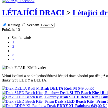
LÉTAJÍCÍ DRACI
>
Létající dr
Katalog
Seznam
Položek: 15
Stránkování:
|
1
|
2
|
<
>
Velmi kvalitní a odolní jednošňůroví létající draci vhodní pro dět
draky typu EDDY a DELTA.
Drak DELTA Rudi M
649,00 Kč
Drak SLED Beach Kite | Ra
Drak SLED Beach Kite | Butt
Drak SLED Beach Kite | Prism
Drak EDDY XL Rainbow
649,00 Kč