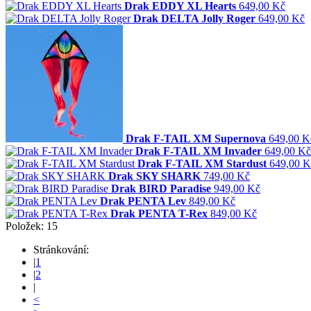
Drak EDDY XL Hearts
649,00 Kč
Drak DELTA Jolly Roger
649,00 Kč
Drak F-TAIL XM Supernova
649,00 K
Drak F-TAIL XM Invader
649,00 Kč
Drak F-TAIL XM Stardust
649,00 K
Drak SKY SHARK
749,00 Kč
Drak BIRD Paradise
949,00 Kč
Drak PENTA Lev
849,00 Kč
Drak PENTA T-Rex
849,00 Kč
Položek: 15
Stránkování:
|
1
|
2
|
<