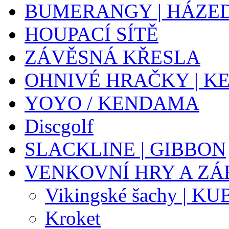
BUMERANGY | HÁZE
HOUPACÍ SÍTĚ
ZÁVĚSNÁ KŘESLA
OHNIVÉ HRAČKY | K
YOYO / KENDAMA
Discgolf
SLACKLINE | GIBBON
VENKOVNÍ HRY A ZÁ
Vikingské šachy | KU
Kroket