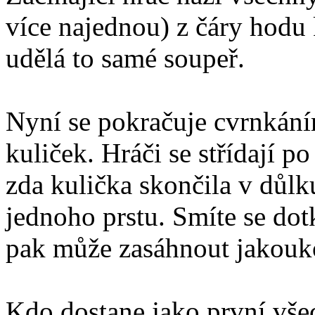
více najednou) z čáry hodu k
udělá to samé soupeř.
Nyní se pokračuje cvrnkání
kuliček. Hráči se střídají 
zda kulička skončila v důl
jednoho prstu. Smíte se dot
pak může zasáhnout jakouko
Kdo dostane jako první vše