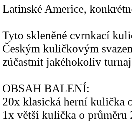
Latinské Americe, konkrét
Tyto skleněné cvrnkací kul
Českým kuličkovým svazem.
zúčastnit jakéhokoliv turna
OBSAH BALENÍ:
20x klasická herní kulička
1x větší kulička o průměr