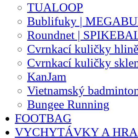
TUALOOP
Bublifuky | MEGAB
Roundnet | SPIKEBA
Cvrnkací kuličky hlin
Cvrnkací kuličky skle
KanJam
Vietnamský badminto
Bungee Running
FOOTBAG
VYCHYTÁVKY A HR