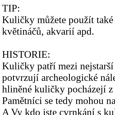
TIP:
Kuličky můžete použít také 
květináčů, akvarií apd.
HISTORIE:
Kuličky patří mezi nejstarší 
potvrzují archeologické nál
hliněné kuličky pocházejí z
Pamětníci se tedy mohou na 
A Vy kdo jste cvrnkání s kul