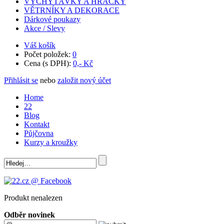
VYCHYTÁVKY A HRAČKY
VĚTRNÍKY A DEKORACE
Dárkové poukazy
Akce / Slevy
Váš košík
Počet položek:
0
Cena (s DPH):
0,- Kč
Přihlásit se
nebo
založit nový účet
Home
22
Blog
Kontakt
Půjčovna
Kurzy a kroužky
Produkt nenalezen
Odběr novinek