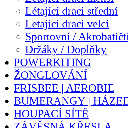
Létající draci střední
Letající draci velcí
Sportovní / Akrobatičtí
Držáky / Doplňky
POWERKITING
ŽONGLOVÁNÍ
FRISBEE | AEROBIE
BUMERANGY | HÁZE
HOUPACÍ SÍTĚ
ZÁVĚSNÁ KŘESLA