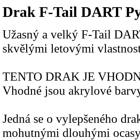
Drak F-Tail DART P
Užasný a velký F-Tail DART
skvělými letovými vlastnos
TENTO DRAK JE VHOD
Vhodné jsou akrylové barvy 
Jedná se o vylepšeného drak
mohutnými dlouhými ocasy p