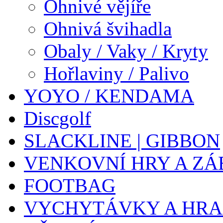
Ohnivé vějíře
Ohnivá švihadla
Obaly / Vaky / Kryty
Hořlaviny / Palivo
YOYO / KENDAMA
Discgolf
SLACKLINE | GIBBON
VENKOVNÍ HRY A ZÁ
FOOTBAG
VYCHYTÁVKY A HR