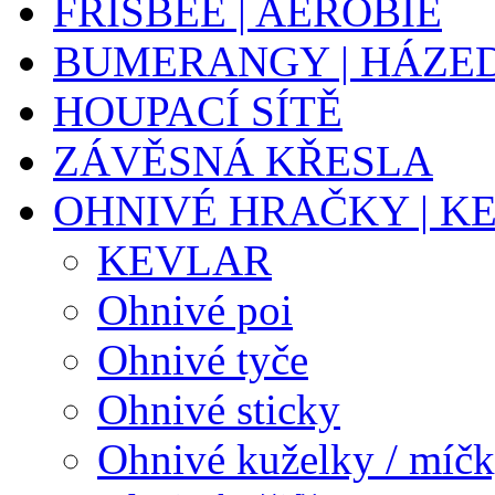
FRISBEE | AEROBIE
BUMERANGY | HÁZE
HOUPACÍ SÍTĚ
ZÁVĚSNÁ KŘESLA
OHNIVÉ HRAČKY | K
KEVLAR
Ohnivé poi
Ohnivé tyče
Ohnivé sticky
Ohnivé kuželky / míč