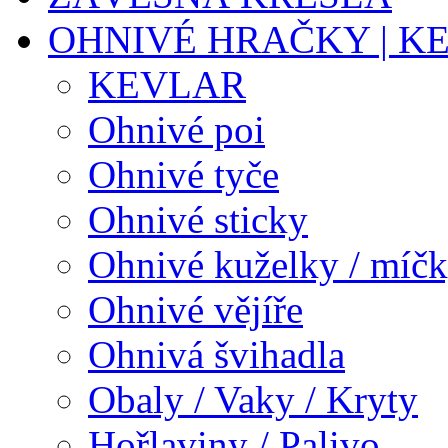
OHNIVÉ HRAČKY | K
KEVLAR
Ohnivé poi
Ohnivé tyče
Ohnivé sticky
Ohnivé kuželky / míč
Ohnivé vějíře
Ohnivá švihadla
Obaly / Vaky / Kryty
Hořlaviny / Palivo