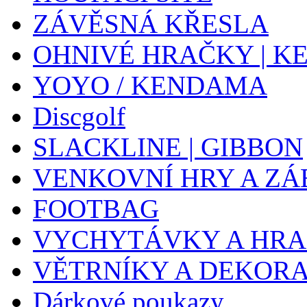
ZÁVĚSNÁ KŘESLA
OHNIVÉ HRAČKY | K
YOYO / KENDAMA
Discgolf
SLACKLINE | GIBBON
VENKOVNÍ HRY A ZÁ
FOOTBAG
VYCHYTÁVKY A HR
VĚTRNÍKY A DEKOR
Dárkové poukazy