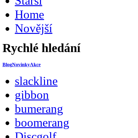
Starší
Home
Novější
Rychlé hledání
Blog
Novinky
Akce
slackline
gibbon
bumerang
boomerang
Discgolf