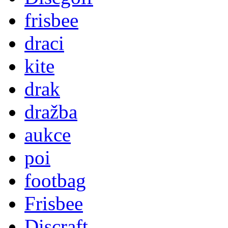
frisbee
draci
kite
drak
dražba
aukce
poi
footbag
Frisbee
Discraft