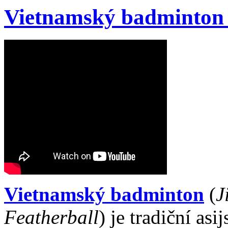
Vietnamský badminton 
Vietnamský badminton
(
J
Featherball
) je tradiční asi