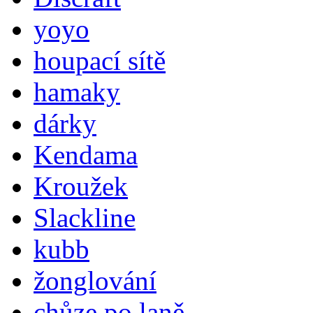
yoyo
houpací sítě
hamaky
dárky
Kendama
Kroužek
Slackline
kubb
žonglování
chůze po laně