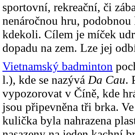
sportovní, rekreační, či záb
nenáročnou hru, podobnou h
kdekoli. Cílem je míček udr
dopadu na zem. Lze jej odbíj
Vietnamský badminton
poch
l.), kde se nazývá
Da Cau
.
vypozorovat v Číně, kde hrá
jsou připevněna tři brka. V
kulička byla nahrazena plas
nasazeny na jeden kachní br