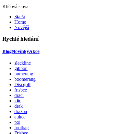
Klíčová slova:
Starší
Home
Novější
Rychlé hledání
Blog
Novinky
Akce
slackline
gibbon
bumerang
boomerang
Discgolf
frisbee
draci
kite
drak
dražba
aukce
poi
footbag
Frisbee