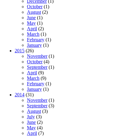
December
(1)
October
(1)
August
(2)
June
(1)
May
(1)
April
(2)
March
(1)
February
(1)
January
(1)
2015
(26)
November
(1)
October
(4)
September
(1)
April
(9)
March
(9)
February
(1)
January
(1)
2014
(31)
November
(1)
September
(3)
August
(3)
July
(3)
June
(2)
May
(4)
April
(7)