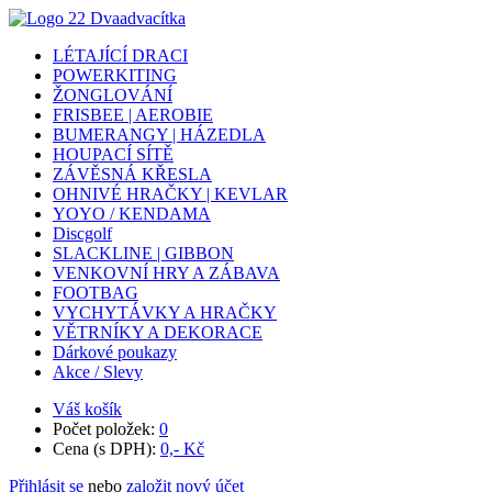
LÉTAJÍCÍ DRACI
POWERKITING
ŽONGLOVÁNÍ
FRISBEE | AEROBIE
BUMERANGY | HÁZEDLA
HOUPACÍ SÍTĚ
ZÁVĚSNÁ KŘESLA
OHNIVÉ HRAČKY | KEVLAR
YOYO / KENDAMA
Discgolf
SLACKLINE | GIBBON
VENKOVNÍ HRY A ZÁBAVA
FOOTBAG
VYCHYTÁVKY A HRAČKY
VĚTRNÍKY A DEKORACE
Dárkové poukazy
Akce / Slevy
Váš košík
Počet položek:
0
Cena (s DPH):
0,- Kč
Přihlásit se
nebo
založit nový účet