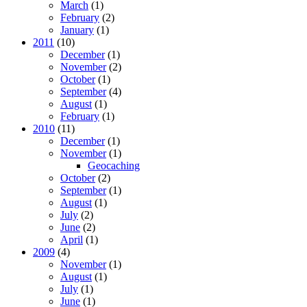
March
(1)
February
(2)
January
(1)
2011
(10)
December
(1)
November
(2)
October
(1)
September
(4)
August
(1)
February
(1)
2010
(11)
December
(1)
November
(1)
Geocaching
October
(2)
September
(1)
August
(1)
July
(2)
June
(2)
April
(1)
2009
(4)
November
(1)
August
(1)
July
(1)
June
(1)