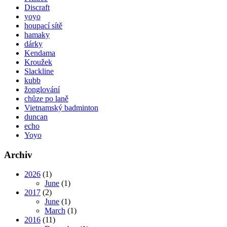
Discraft
yoyo
houpací sítě
hamaky
dárky
Kendama
Kroužek
Slackline
kubb
žonglování
chůze po laně
Vietnamský badminton
duncan
echo
Yoyo
Archiv
2026
(1)
June
(1)
2017
(2)
June
(1)
March
(1)
2016
(11)