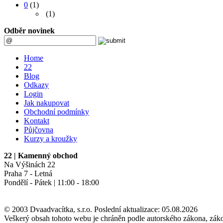
0
(1)
(1)
Odběr novinek
Home
22
Blog
Odkazy
Login
Jak nakupovat
Obchodní podmínky
Kontakt
Půjčovna
Kurzy a kroužky
22
| Kamenný obchod
Na Výšinách 22
Praha 7 - Letná
Pondělí - Pátek | 11:00 - 18:00
© 2003 Dvaadvacítka, s.r.o. Poslední aktualizace:
05.08.2026
Veškerý obsah tohoto webu je chráněn podle autorského zákona, zák