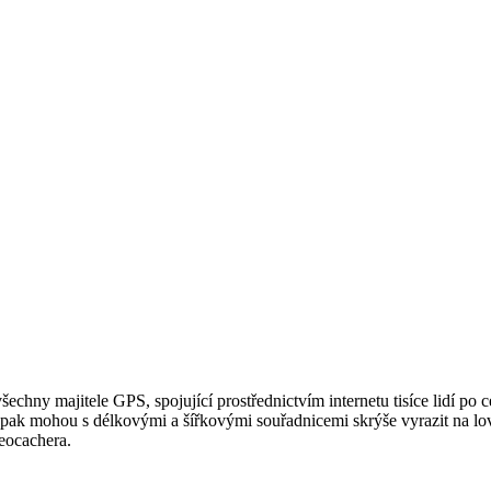
všechny majitele GPS, spojující prostřednictvím internetu tisíce lidí p
pak mohou s délkovými a šířkovými souřadnicemi skrýše vyrazit na lov.
eocachera.