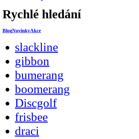
Rychlé hledání
Blog
Novinky
Akce
slackline
gibbon
bumerang
boomerang
Discgolf
frisbee
draci