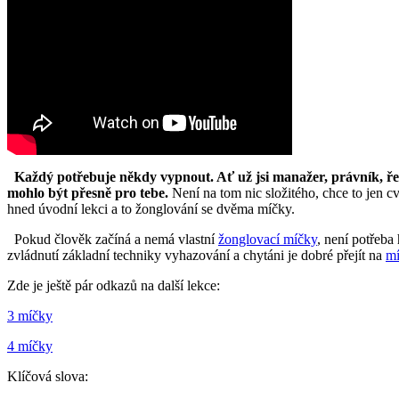
Každý potřebuje někdy vypnout. Ať už jsi manažer, právník, řez
mohlo být přesně pro tebe.
Není na tom nic složitého, chce to jen c
hned úvodní lekci a to žonglování se dvěma míčky.
Pokud člověk začíná a nemá vlastní
žonglovací míčky
, není potřeb
zvládnutí základní techniky vyhazování a chytáni je dobré přejít na
mí
Zde je ještě pár odkazů na další lekce:
3 míčky
4 míčky
Klíčová slova: