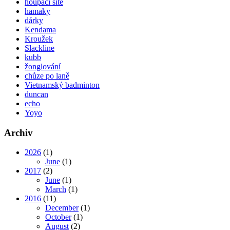
houpací sítě
hamaky
dárky
Kendama
Kroužek
Slackline
kubb
žonglování
chůze po laně
Vietnamský badminton
duncan
echo
Yoyo
Archiv
2026
(1)
June
(1)
2017
(2)
June
(1)
March
(1)
2016
(11)
December
(1)
October
(1)
August
(2)