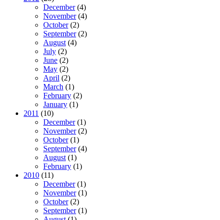
December
(4)
November
(4)
October
(2)
September
(2)
August
(4)
July
(2)
June
(2)
May
(2)
April
(2)
March
(1)
February
(2)
January
(1)
2011
(10)
December
(1)
November
(2)
October
(1)
September
(4)
August
(1)
February
(1)
2010
(11)
December
(1)
November
(1)
October
(2)
September
(1)
August
(1)