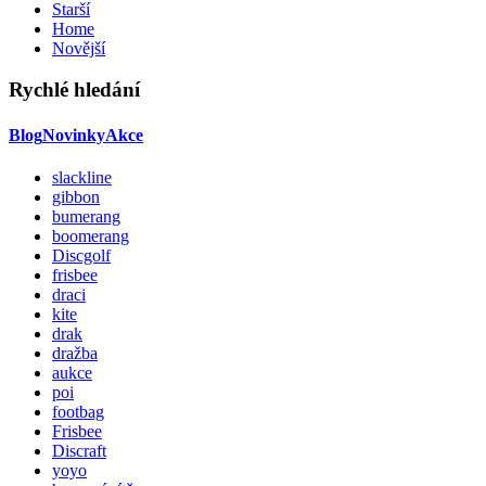
Starší
Home
Novější
Rychlé hledání
Blog
Novinky
Akce
slackline
gibbon
bumerang
boomerang
Discgolf
frisbee
draci
kite
drak
dražba
aukce
poi
footbag
Frisbee
Discraft
yoyo