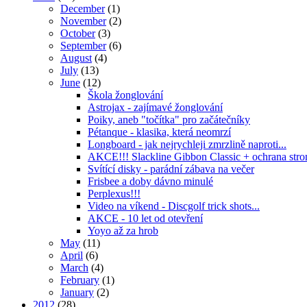
December
(1)
November
(2)
October
(3)
September
(6)
August
(4)
July
(13)
June
(12)
Škola žonglování
Astrojax - zajímavé žonglování
Poiky, aneb "točítka" pro začátečníky
Pétanque - klasika, která neomrzí
Longboard - jak nejrychleji zmrzlině naproti...
AKCE!!! Slackline Gibbon Classic + ochrana 
Svítící disky - parádní zábava na večer
Frisbee a doby dávno minulé
Perplexus!!!
Video na víkend - Discgolf trick shots...
AKCE - 10 let od otevření
Yoyo až za hrob
May
(11)
April
(6)
March
(4)
February
(1)
January
(2)
2012
(28)