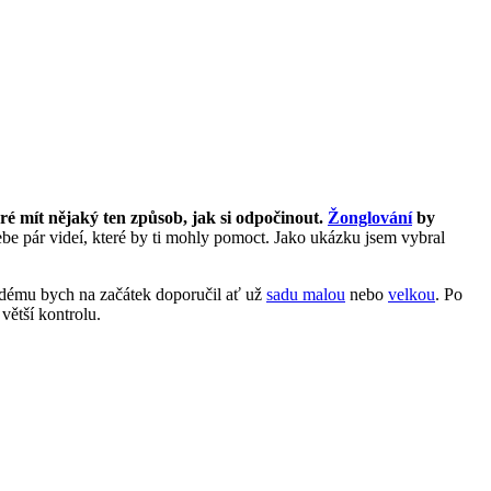
ré mít nějaký ten způsob, jak si odpočinout.
Žonglování
by
ebe pár videí, které by ti mohly pomoct. Jako ukázku jsem vybral
aždému bych na začátek doporučil ať už
sadu malou
nebo
velkou
. Po
větší kontrolu.