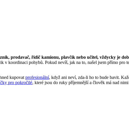
ník, prodavač, řidič kamionu, plavčík nebo učitel, vždycky je dob
vik v koordinaci pohybů. Pokud nevíš, jak na to, našel jsem přímo pro t
a hned kupovat
profesionální
, když ani neví, zda-li ho to bude bavit. K
čky pro pokročilé
, které jsou do ruky příjemnější a člověk má nad nimi 