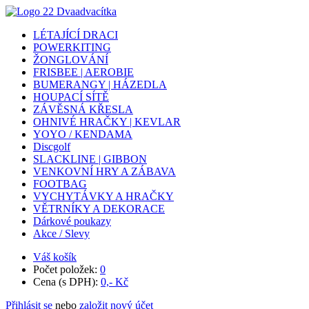
LÉTAJÍCÍ DRACI
POWERKITING
ŽONGLOVÁNÍ
FRISBEE | AEROBIE
BUMERANGY | HÁZEDLA
HOUPACÍ SÍTĚ
ZÁVĚSNÁ KŘESLA
OHNIVÉ HRAČKY | KEVLAR
YOYO / KENDAMA
Discgolf
SLACKLINE | GIBBON
VENKOVNÍ HRY A ZÁBAVA
FOOTBAG
VYCHYTÁVKY A HRAČKY
VĚTRNÍKY A DEKORACE
Dárkové poukazy
Akce / Slevy
Váš košík
Počet položek:
0
Cena (s DPH):
0,- Kč
Přihlásit se
nebo
založit nový účet