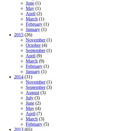
June
(1)
May
(1)
April
(2)
March
(1)
February
(1)
January
(1)
2015
(26)
November
(1)
October
(4)
September
(1)
April
(9)
March
(9)
February
(1)
January
(1)
2014
(31)
November
(1)
September
(3)
August
(3)
July
(3)
June
(2)
May
(4)
April
(7)
March
(3)
February
(5)
2013
(65)