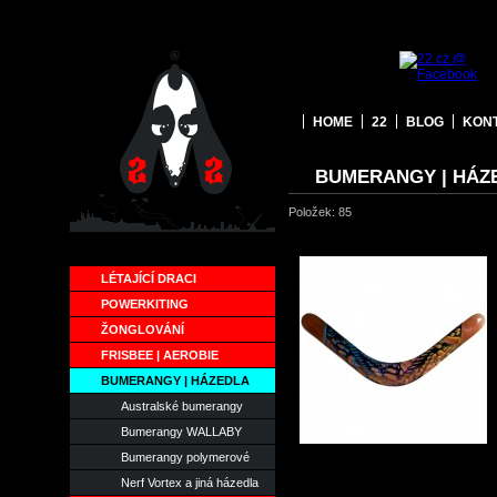
HOME
22
BLOG
KON
BUMERANGY | HÁZ
Položek: 85
LÉTAJÍCÍ DRACI
POWERKITING
ŽONGLOVÁNÍ
FRISBEE | AEROBIE
BUMERANGY | HÁZEDLA
Australské bumerangy
Bumerangy WALLABY
Bumerangy polymerové
Nerf Vortex a jiná házedla