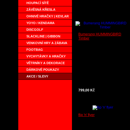
HOUPACÍ SÍTĚ
ZÁVĚSNÁ KŘESLA
OHNIVÉ HRAČKY | KEVLAR
YOYO / KENDAMA
DISCGOLF
Bumerang HUMMINGBIRD
SLACKLINE | GIBBON
Timber
VENKOVNÍ HRY A ZÁBAVA
FOOTBAG
VYCHYTÁVKY A HRAČKY
VĚTRNÍKY A DEKORACE
DÁRKOVÉ POUKAZY
AKCE / SLEVY
799,00 Kč
flip 'n' flyer