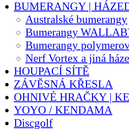
BUMERANGY | HÁZE
Australské bumerangy
Bumerangy WALLA
Bumerangy polymero
Nerf Vortex a jiná ház
HOUPACÍ SÍTĚ
ZÁVĚSNÁ KŘESLA
OHNIVÉ HRAČKY | K
YOYO / KENDAMA
Discgolf