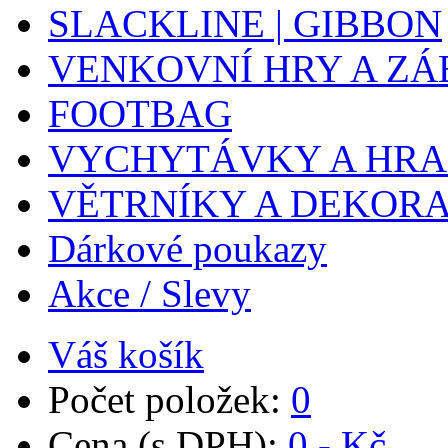
SLACKLINE | GIBBON
VENKOVNÍ HRY A ZÁ
FOOTBAG
VYCHYTÁVKY A HR
VĚTRNÍKY A DEKOR
Dárkové poukazy
Akce / Slevy
Váš košík
Počet položek:
0
Cena (s DPH):
0,- Kč