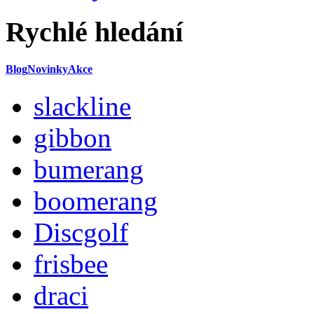
Rychlé hledání
Blog
Novinky
Akce
slackline
gibbon
bumerang
boomerang
Discgolf
frisbee
draci