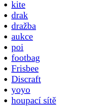
kite
drak
dražba
aukce
poi
footbag
Frisbee
Discraft
yoyo
houpací sítě